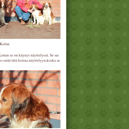
 Kelmi
rran se on käynyt näyttelyssä. Se sai
o enää tätä koiraa näyttelyyn,koska se