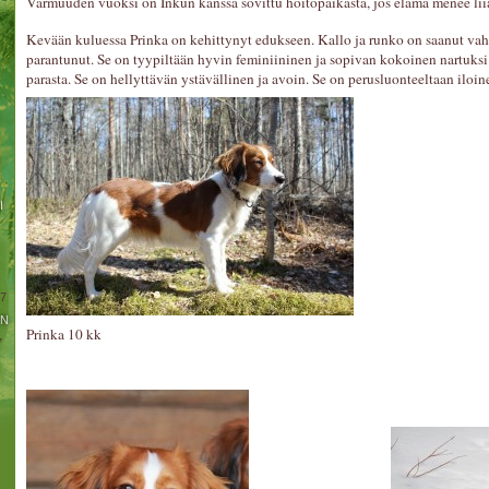
Varmuuden vuoksi on Inkun kanssa sovittu hoitopaikasta, jos elämä menee lii
Kevään kuluessa Prinka on kehittynyt edukseen. Kallo ja runko on saanut vahv
parantunut. Se on tyypiltään hyvin feminiininen ja sopivan kokoinen nartuksi
parasta. Se on hellyttävän ystävällinen ja avoin. Se on perusluonteeltaan iloine
!
I
17
IN
Prinka 10 kk
7