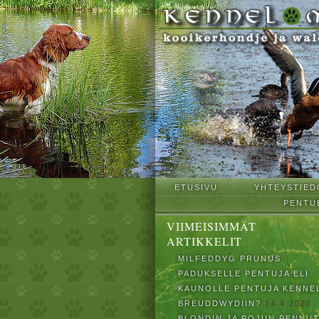
ETUSIVU
YHTEYSTIED
PENTU
VIIMEISIMMÄT
ARTIKKELIT
MILFEDDYG PRUNUS
PADUKSELLE PENTUJA ELI
KAUNOLLE PENTUJA KENNE
BREUDDWYDIIN?
24.4.2020
BLONDIN JA POJUN PENNU