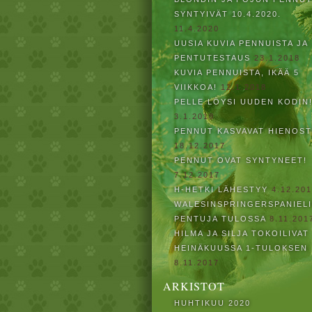
SYNTYIVÄT 10.4.2020.
11.4.2020
UUSIA KUVIA PENNUISTA JA
PENTUTESTAUS
23.1.2018
KUVIA PENNUISTA, IKÄÄ 5
VIIKKOA!
12.1.2018
PELLE LÖYSI UUDEN KODIN
3.1.2018
PENNUT KASVAVAT HIENOST
18.12.2017
PENNUT OVAT SYNTYNEET!
7.12.2017
H-HETKI LÄHESTYY
4.12.20
WALESINSPRINGERSPANIEL
PENTUJA TULOSSA
8.11.201
HILMA JA SILJA TOKOILIVAT
HEINÄKUUSSA 1-TULOKSEN
8.11.2017
ARKISTOT
HUHTIKUU 2020