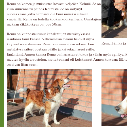
Remu on komea ja muistuttaa kovasti veljeään Kelmiä. Se on
kuin suurennettu painos Kelmistä. Se on säilynyt
nuorekkaana, eikä harmaata ole kuin nimeksi silmien
ympärillä. Remu on todella kookas kooikeriherra. Omistajien
mukaan säkäkorkeus on jopa 50cm.
Remu on kunnostautunut kanalintujen metsästyksessä
isäntänsä Jarin kanssa. Vähemmässä määrin he ovat myös
Remu, Prinka ja
käyneet sorsastamassa. Remu kuulema aivan sekoaa, kun
metsästysvaatteet puetaan päälle ja kaivetaan aseet esille.
Emäntänsä Annen kanssa Remu on harrastanut tokoa ja vähän myös agilitya. Ke
muuten hyvän arvostelun, mutta tuomari oli kuiskannut Annen korvaan: älä tu
on aivan liian suuri.