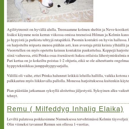
Agilitytreenit on hyvällä alulla. Treenaamme kolmen sheltin ja Neve-kooiker
lisäksi käymme noin kerran viikossa omissa treeneissä Hilman ja Kelmin kans
jo hypyistä ja putkista tehtyjä ratapätkiä. Puomin kontakti on hyvin hallussa.
on harjoiteltu reipasta menoa päähän asti, kun avustaja pitää keinia ylhäällä ja
Vuorotellen on myös opetettu keinun kontaktin paukuttelua. Keppejä harjoit
siinä vaiheessa, että Prinka osaa itsenäisesti hakea erilaisia lähestymiskulmia 
Pari kertaa on jo kokeiltu poistaa 1-2 ohjuria, eikä se ole aiheuttantu ongelma
hyppytekniikkaa jumppahyppysarjalla.
Välillä oli vaihe, ettei Prinka halunnut leikkiä leluilla hallilla, vaikka kotona
palkkautuu myös liikkuvalla pallolla. Monessa harjoituksessa kuitenkin käyt
Pian päästään jatkamaan syksyllä aloitettua jäljestystä. Syksyinen alku vaikutt
tehnyt.
Remu ( Milfeddyg Inhalig Elaika)
Leviltä palatessa poikkesimme Nurmeksessa tervehtimässä Kelmin täysveljeä R
Olin viimeksi tavannut Remun sen ollessa 1-vuotias.