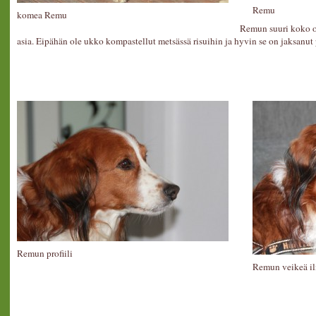
Remu
komea Remu
Remun suuri koko o
asia. Eipähän ole ukko kompastellut metsässä risuihin ja hyvin se on jaksanut
Remun profiili
Remun veikeä i