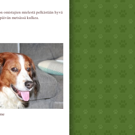
n omistajien mielestä pelkästään hyvä
 päivän metsässä kulkea.
lme