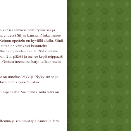
in kanssa samassa penturyhmässä ja
sa yhdessä Siljan kanssa. Prinka menee
 Keinun opettelu on hyvällä alulla. Siinä
 sitten on varovasti keinuteltu.
ellaan ohjureiden avulla. Nyt olemme
noin 2 m päästä ja menee kepit reippaasti.
a. Omissa treeneissä harjoitellaan usein
 se on innokas leikkijä. Nykyisin se jo
etään namikippoa/alustaa.
i lupaavalta. Saa nähdä, mitä talvi on
emua ja sen omistajia Annea ja Jaria.