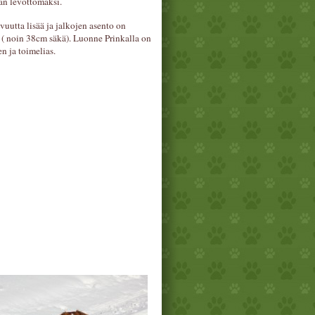
an levottomaksi.
uutta lisää ja jalkojen asento on
 ( noin 38cm säkä). Luonne Prinkalla on
n ja toimelias.