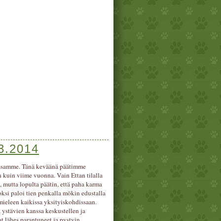
.3.2014
lessamme. Tänä keväänä päätimme
kuin viime vuonna. Vain Ettan tilalla
 mutta lopulta päätin, että paha karma
ksi paloi tien penkalla mökin edustalla
 mieleen kaikissa yksityiskohdissaan.
 ystävien kanssa keskustellen ja
t lähes parantuneet ja pystyin