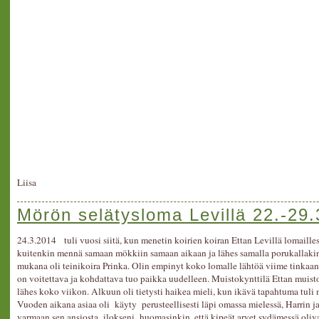
Liisa
Mörön selätysloma Levillä 22.-29
24.3.2014 tuli vuosi siitä, kun menetin koirien koiran Ettan Levillä lomail
kuitenkin mennä samaan mökkiin samaan aikaan ja lähes samalla porukallakin 
mukana oli teinikoira Prinka. Olin empinyt koko lomalle lähtöä viime tinkaan,
on voitettava ja kohdattava tuo paikka uudelleen. Muistokynttilä Ettan muisto
lähes koko viikon. Alkuun oli tietysti haikea mieli, kun ikävä tapahtuma tuli
Vuoden aikana asiaa oli käyty perusteellisesti läpi omassa mielessä, Harrin ja
varmaan sen ansiosta ilokseni huomasinkin, että kipeät arvet sydämessä oliva