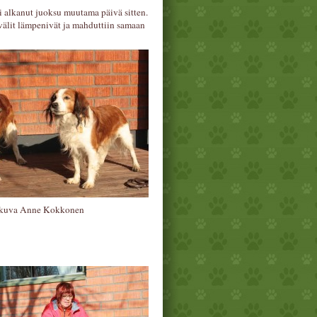
oli alkanut juoksu muutama päivä sitten.
 välit lämpenivät ja mahduttiin samaan
 kuva Anne Kokkonen