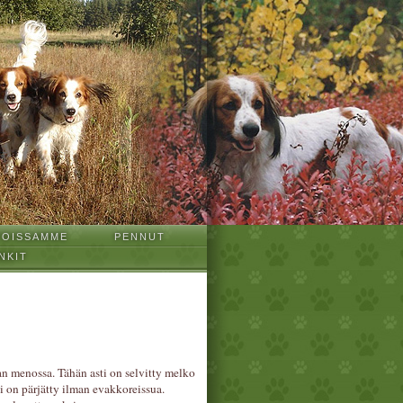
TOISSAMME
PENNUT
NKIT
an menossa. Tähän asti on selvitty melko
i on pärjätty ilman evakkoreissua.