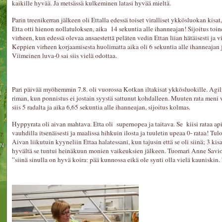
kaikille hyvää. Ja metsässä kulkeminen latasi hyvää mieltä.
Parin treenikerran jälkeen oli Ettalla edessä toiset viralliset ykkösluokan kisat
Etta otti hienon nollatuloksen, aika 14 sekuntia alle ihanneajan! Sijoitus toi
virheen, kun edessä olevaa ansaestettä peläten vedin Ettan liian hätäisesti ja 
Keppien virheen korjaamisesta huolimatta aika oli 6 sekuntia alle ihanneajan ja
Viimeinen luva-0 sai siis vielä odottaa.
!
Pari päivää myöhemmin 7.8. oli vuorossa Kotkan iltakisat ykkösluokille. Agil
I
riman, kun ponnistus ei jostain syystä sattunut kohdalleen. Muuten rata meni 
siis 5 radalta ja aika 6,65 sekuntia alle ihanneajan, sijoitus kolmas.
Hyppyrata oli aivan mahtava. Etta oli supernopea ja taitava. Se kiisi rataa api
vauhdilla itsenäisesti ja maalissa hihkuin ilosta ja tuuletin upeaa 0- rataa! Tu
17
Aivan liikutuin kyyneliin Ettaa halatessani, kun tajusin että se oli siinä; 3 ki
IN
hyvältä se tuntui heinäkuun monien vaikeuksien jälkeen. Tuomari Anne Savio
7
”siinä sinulla on hyvä koira: pää kunnossa eikä ole synti olla vielä kauniskin. 