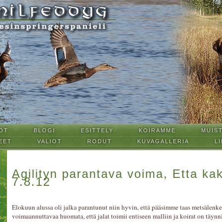
OT
BLOGI
ESITTELY
KOIRAMME
MUIS
EET
VALIOT
RODUT
KUVAGALLERIA
LI
Agilityn parantava voima, Etta k
7.8.12
L
Elokuun alussa oli jalka parantunut niin hyvin, että pääsimme taas metsälenke
voimaannuttavaa huomata, että jalat toimii entiseen malliin ja koirat on täyn
T