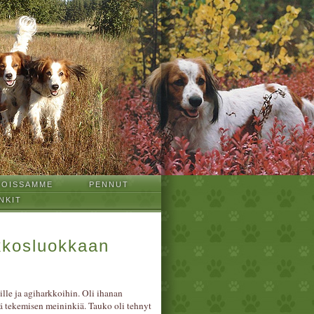
TOISSAMME
PENNUT
NKIT
akkosluokkaan
ille ja agiharkkoihin. Oli ihanan
nä tekemisen meininkiä. Tauko oli tehnyt