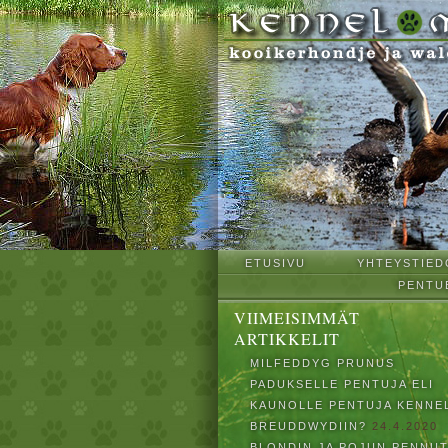
ETUSIVU
YHTEYSTIED
PENTU
VIIMEISIMMÄT
ARTIKKELIT
MILFEDDYG PRUNUS
PADUKSELLE PENTUJA ELI
KAUNOLLE PENTUJA KENNE
BREUDDWYDIIN?
24.4.2020
BLONDIN JA POJUN PENNU