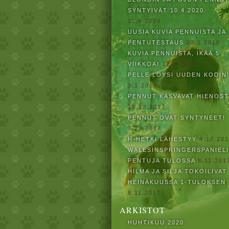
SYNTYIVÄT 10.4.2020.
11.4.2020
UUSIA KUVIA PENNUISTA JA
PENTUTESTAUS
23.1.2018
KUVIA PENNUISTA, IKÄÄ 5
VIIKKOA!
12.1.2018
PELLE LÖYSI UUDEN KODIN
3.1.2018
PENNUT KASVAVAT HIENOST
18.12.2017
PENNUT OVAT SYNTYNEET!
7.12.2017
H-HETKI LÄHESTYY
4.12.20
WALESINSPRINGERSPANIEL
PENTUJA TULOSSA
8.11.201
HILMA JA SILJA TOKOILIVAT
HEINÄKUUSSA 1-TULOKSEN
8.11.2017
ARKISTOT
HUHTIKUU 2020