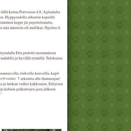
, tällä kertaa Porvoossa 4.8. Agiradalta
nen. Hyppyradalla aiheutin kepeillä
viimeinen keppi jäi pujottelematta.
 rata muutoin oli mallikas. Sijoitus 4.
ityradalla Etta pudotti ensimmäisen
vauhdilla ja hyvällä rytmillä. Tuloksena
nanraivolla, tiukoilla kurveilla, kepit
los 0-voitto 7 sekuntia alle ihanneajan!
saa ja luokan vaihto kakkoseen. Erityisen
ja kehuin palkintojen jaon jälkeen:
”