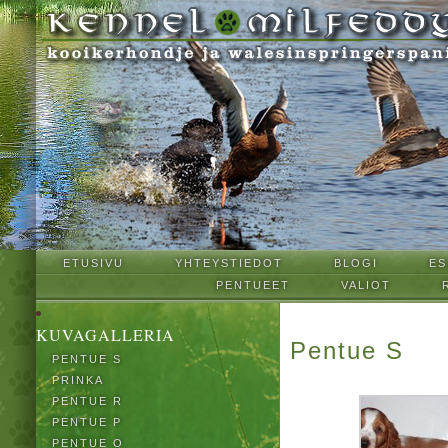
ETUSIVU
YHTEYSTIEDOT
BLOGI
ES
PENTUEET
VALIOT
KUVAGALLERIA
Pentue S
PENTUE S
PRINKA
PENTUE R
PENTUE P
PENTUE O