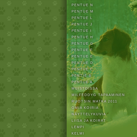
PENTUE N
PENTUE M
PENTUE L
PENTUE J
PENTUE I
PENTUE H
PENTUE G
PENTUE F
PENTUE E
PENTUE D
PENTUE C
PENTIE B
PENTUE A
MUISTOISSA
MILFEDDYG TAPAAMINEN
RUOTSIN MATKA 2011
OMIA KOIRIA
NÄYTTELYKUVIA
LIISA JA KOIRAT
LEMPI
KELMI