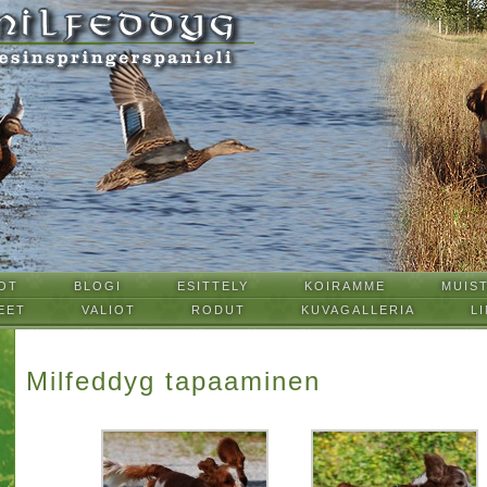
OT
BLOGI
ESITTELY
KOIRAMME
MUIS
EET
VALIOT
RODUT
KUVAGALLERIA
LI
Milfeddyg tapaaminen