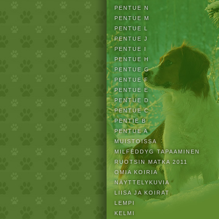
PENTUE N
PENTUE M
PENTUE L
PENTUE J
PENTUE I
PENTUE H
PENTUE G
PENTUE F
PENTUE E
PENTUE D
PENTUE C
PENTIE B
PENTUE A
MUISTOISSA
MILFEDDYG TAPAAMINEN
RUOTSIN MATKA 2011
OMIA KOIRIA
NÄYTTELYKUVIA
LIISA JA KOIRAT
LEMPI
KELMI