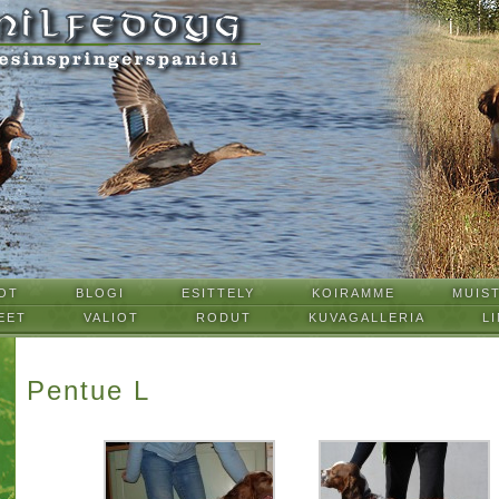
OT
BLOGI
ESITTELY
KOIRAMME
MUIS
EET
VALIOT
RODUT
KUVAGALLERIA
LI
Pentue L