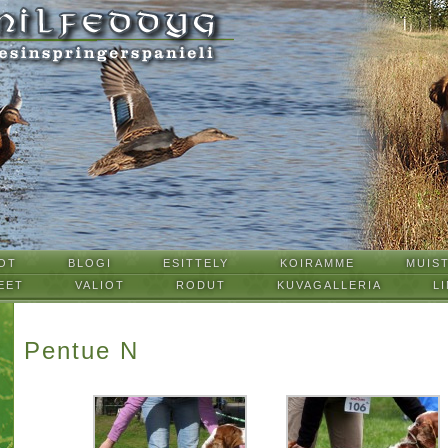
OT
BLOGI
ESITTELY
KOIRAMME
MUIS
EET
VALIOT
RODUT
KUVAGALLERIA
LI
Pentue N