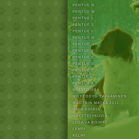
PENTUE N
PENTUE M
PENTUE L
PENTUE J
PENTUE I
PENTUE H
PENTUE G
PENTUE F
PENTUE E
PENTUE D
PENTUE C
PENTIE B
PENTUE A
MUISTOISSA
MILFEDDYG TAPAAMINEN
RUOTSIN MATKA 2011
OMIA KOIRIA
NÄYTTELYKUVIA
LIISA JA KOIRAT
LEMPI
KELMI