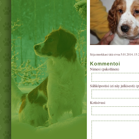
Silja muokkasi tätä sivua 5.01.2014, 15:
Kommentoi
Nimesi (pakollinen)
Sähköpostisi (ei näy julkisesti) (
Kotisivusi