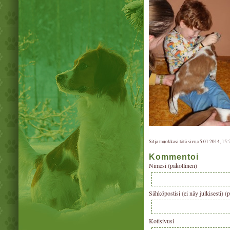
Silja muokkasi tätä sivua 5.01.2014, 15:
Kommentoi
Nimesi (pakollinen)
Sähköpostisi (ei näy julkisesti) (
Kotisivusi