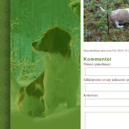
Silja muokkasi tätä sivua 5.01.2014, 15:
Kommentoi
Nimesi (pakollinen)
Sähköpostisi (ei näy julkisesti) (
Kotisivusi