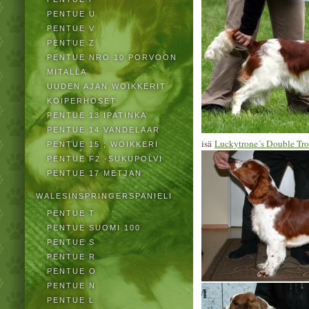
PENTUE U
PENTUE V
PENTUE Z
PENTUE NRO 10 PORVOON
MITALLA
UUDEN AJAN WOIKKERIT
KOIPERHOSET
PENTUE 13 IPATINKA
PENTUE 14 VANDELAAR
isä
Luckytrone´s Double Tr
PENTUE 15 ; WOIKKERI
PENTUE F2 -SUKUPOLVI
PENTUE 17 METJAN
WALESINSPRINGERSPANIELI
PENTUE T
PENTUE SUOMI 100
PENTUE S
PENTUE R
PENTUE O
PENTUE N
PENTUE L