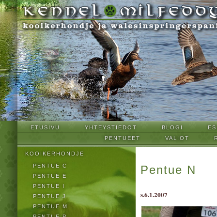
ETUSIVU
YHTEYSTIEDOT
BLOGI
ES
PENTUEET
VALIOT
KOOIKERHONDJE
PENTUE C
Pentue N
PENTUE E
PENTUE I
s.6.1.2007
PENTUE J
PENTUE M
PENTUE P