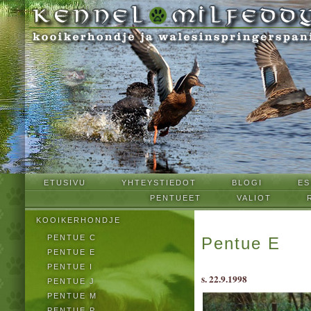
ETUSIVU
YHTEYSTIEDOT
BLOGI
ES
PENTUEET
VALIOT
KOOIKERHONDJE
PENTUE C
Pentue E
PENTUE E
PENTUE I
s. 22.9.1998
PENTUE J
PENTUE M
PENTUE P