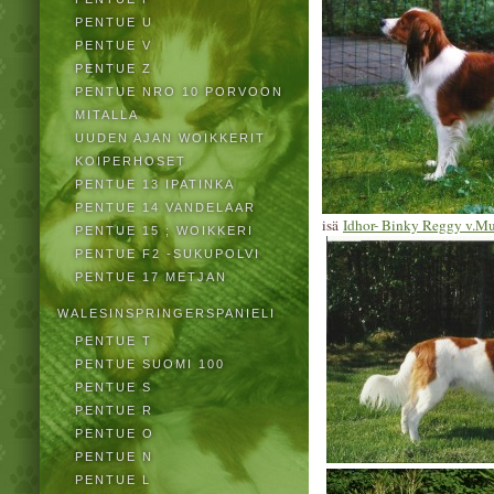
PENTUE U
PENTUE V
PENTUE Z
PENTUE NRO 10 PORVOON
MITALLA
UUDEN AJAN WOIKKERIT
KOIPERHOSET
PENTUE 13 IPATINKA
PENTUE 14 VANDELAAR
isä
Idhor- Binky Reggy v.Mu
PENTUE 15 ; WOIKKERI
PENTUE F2 -SUKUPOLVI
PENTUE 17 METJAN
WALESINSPRINGERSPANIELI
PENTUE T
PENTUE SUOMI 100
PENTUE S
PENTUE R
PENTUE O
PENTUE N
PENTUE L